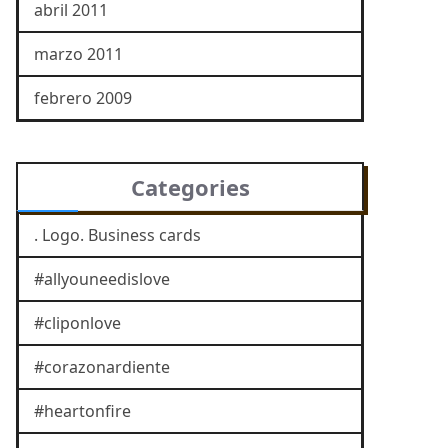
abril 2011
marzo 2011
febrero 2009
Categories
. Logo. Business cards
#allyouneedislove
#cliponlove
#corazonardiente
#heartonfire