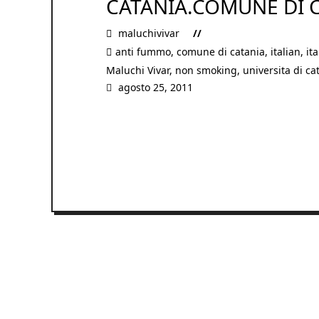
CATANIA.COMUNE DI 
maluchivivar
anti fummo
,
comune di catania
,
italian
,
ita
Maluchi Vivar
,
non smoking
,
universita di ca
agosto 25, 2011
READ MORE