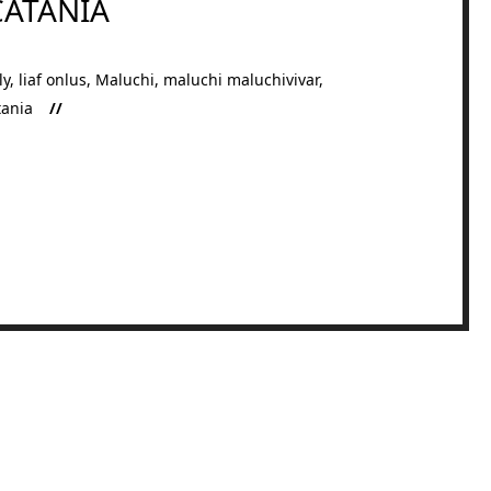
CATANIA
ly
,
liaf onlus
,
Maluchi
,
maluchi maluchivivar
,
tania