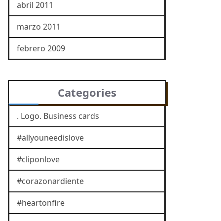
abril 2011
marzo 2011
febrero 2009
Categories
. Logo. Business cards
#allyouneedislove
#cliponlove
#corazonardiente
#heartonfire