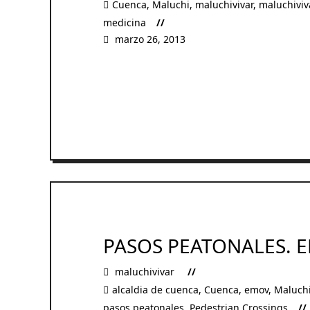
Cuenca
,
Maluchi
,
maluchivivar
,
maluchiviv
medicina
marzo 26, 2013
READ MORE
PASOS PEATONALES. 
maluchivivar
alcaldia de cuenca
,
Cuenca
,
emov
,
Maluch
pasos peatonales
,
Pedestrian Crossings