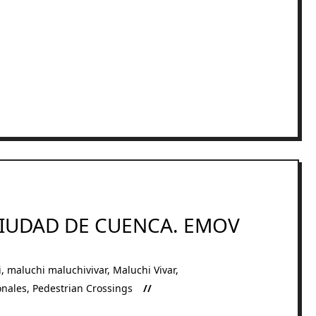
CIUDAD DE CUENCA. EMOV
i
,
maluchi maluchivivar
,
Maluchi Vivar
,
onales
,
Pedestrian Crossings