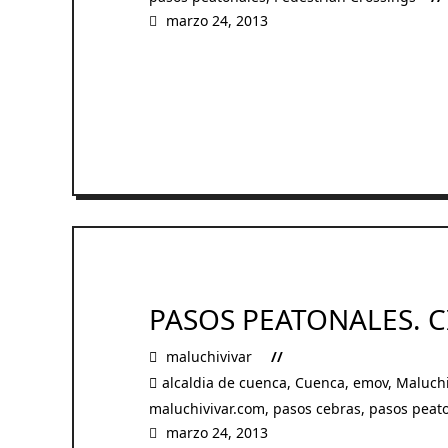
marzo 24, 2013
READ MORE
PASOS PEATONALES. 
maluchivivar
alcaldia de cuenca
,
Cuenca
,
emov
,
Maluch
maluchivivar.com
,
pasos cebras
,
pasos peat
marzo 24, 2013