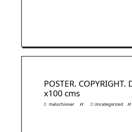
READ MORE
POSTER. COPYRIGHT. 
x100 cms
maluchivivar
Uncategorized
READ MORE