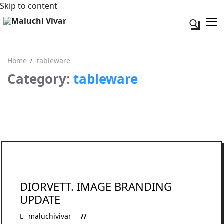
Skip to content
Search fo
Home
tableware
Category:
tableware
Search for:
Acerca de mi
Contacto
DIORVETT. IMAGE BRANDING
UPDATE
maluchivivar