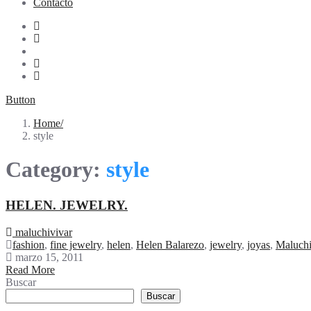
Contacto
Button
Home
style
Category:
style
HELEN. JEWELRY.
maluchivivar
fashion
,
fine jewelry
,
helen
,
Helen Balarezo
,
jewelry
,
joyas
,
Maluch
marzo 15, 2011
Read More
Buscar
Buscar