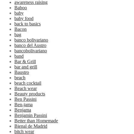
awareness raising
Baboo
baby
baby food
back to basics
Bacon
bag
banco bolivariano
banco del Austro
bancobolivariano
band
Bar & Grill
bar and grill
Baustro
beach
beach cocktail
Beach wear
Beauty products
Ben Passini
Ben-jama
Benjama
Benjamin Passini
Better than Homemade
Bienal de Madrid
bitch wear