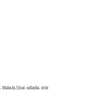
i
,
Maluchi Vivar
,
raffaella
,
style