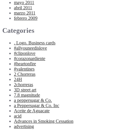
mayo 2011
abril 2011
marzo 2011
febrero 2009
Categories
. Logo. Business cards
#allyouneedislove
#cliponlove
#corazonardiente
#heartonfire
#valentines
2 Chorreras
24H
2chorreras
3D street art
7.8 magnitude
a peppersugar & Co.
a Peppersugar & Co. Inc
Aceite de Aguacate
acid
Advances in Smoking Cessation
advertising