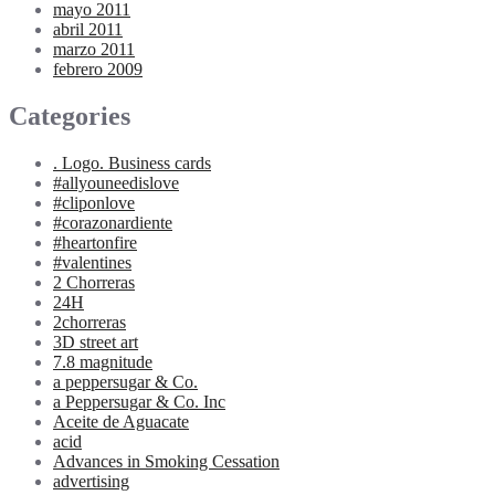
mayo 2011
abril 2011
marzo 2011
febrero 2009
Categories
. Logo. Business cards
#allyouneedislove
#cliponlove
#corazonardiente
#heartonfire
#valentines
2 Chorreras
24H
2chorreras
3D street art
7.8 magnitude
a peppersugar & Co.
a Peppersugar & Co. Inc
Aceite de Aguacate
acid
Advances in Smoking Cessation
advertising