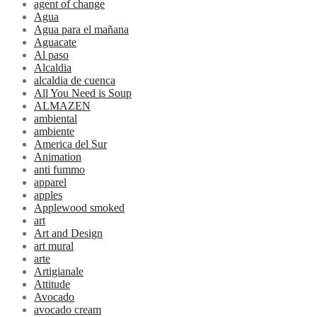
agent of change
Agua
Agua para el mañana
Aguacate
Al paso
Alcaldia
alcaldia de cuenca
All You Need is Soup
ALMAZEN
ambiental
ambiente
America del Sur
Animation
anti fummo
apparel
apples
Applewood smoked
art
Art and Design
art mural
arte
Artigianale
Attitude
Avocado
avocado cream