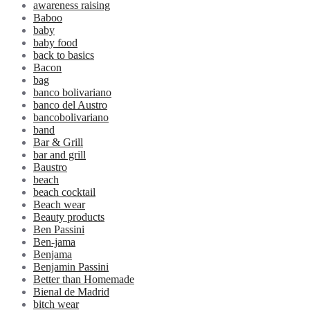
awareness raising
Baboo
baby
baby food
back to basics
Bacon
bag
banco bolivariano
banco del Austro
bancobolivariano
band
Bar & Grill
bar and grill
Baustro
beach
beach cocktail
Beach wear
Beauty products
Ben Passini
Ben-jama
Benjama
Benjamin Passini
Better than Homemade
Bienal de Madrid
bitch wear