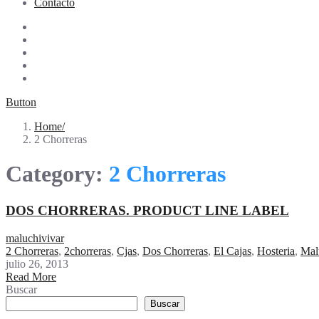
Contacto
Button
Home
2 Chorreras
Category:
2 Chorreras
DOS CHORRERAS. PRODUCT LINE LABEL
maluchivivar
2 Chorreras
,
2chorreras
,
Cjas
,
Dos Chorreras
,
El Cajas
,
Hosteria
,
Mal
julio 26, 2013
Read More
Buscar
Buscar