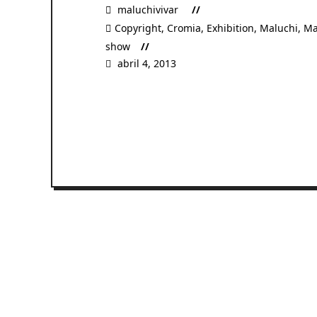
maluchivivar
Copyright
,
Cromia
,
Exhibition
,
Maluchi
,
Ma
show
abril 4, 2013
READ MORE