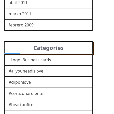
abril 2011
marzo 2011
febrero 2009
Categories
. Logo. Business cards
#allyouneedislove
#cliponlove
#corazonardiente
#heartonfire