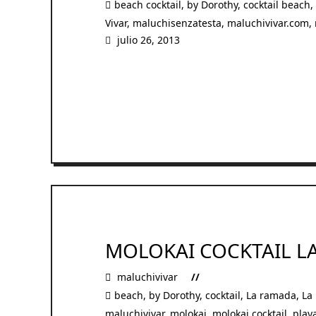
beach cocktail
,
by Dorothy
,
cocktail beach
,
Vivar
,
maluchisenzatesta
,
maluchivivar.com
,
julio 26, 2013
READ MORE
MOLOKAI COCKTAIL LA
maluchivivar
beach
,
by Dorothy
,
cocktail
,
La ramada
,
La
maluchivivar
,
molokai
,
molokai cocktail
,
play