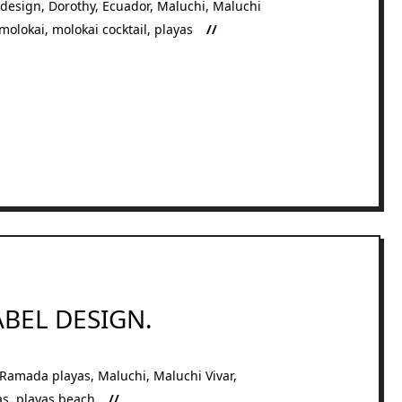
design
,
Dorothy
,
Ecuador
,
Maluchi
,
Maluchi
molokai
,
molokai cocktail
,
playas
BEL DESIGN.
 Ramada playas
,
Maluchi
,
Maluchi Vivar
,
as
,
playas beach