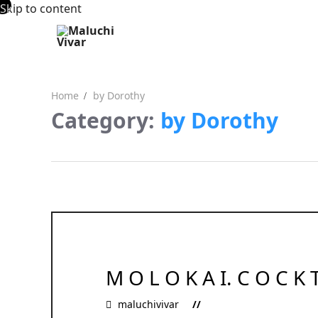
Skip to content
Home
by Dorothy
Category:
by Dorothy
M O L O K A I. C O C K 
maluchivivar