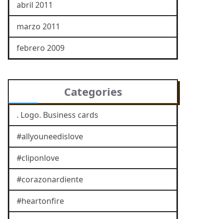
abril 2011
marzo 2011
febrero 2009
Categories
. Logo. Business cards
#allyouneedislove
#cliponlove
#corazonardiente
#heartonfire