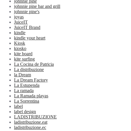
johnnie pine
johnnie pine bar and grill
johnnie pine's
joyas
JuiceIT
JuiceIT Brand
kindle
kindle your heart
Kiosk
kiosko
kite board
kite surfing
La Cocina de Patricia
La distribuzione
la Dream
La Dream Factory
La Estupenda
La ramada
La Ramada playas
La Sorrentina
label
label design
LADISTRIBUZIONE
ladistribuzione.eat
ladistribuzione.ec