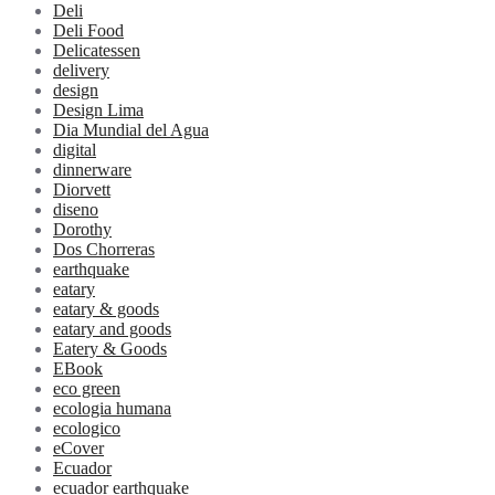
Deli
Deli Food
Delicatessen
delivery
design
Design Lima
Dia Mundial del Agua
digital
dinnerware
Diorvett
diseno
Dorothy
Dos Chorreras
earthquake
eatary
eatary & goods
eatary and goods
Eatery & Goods
EBook
eco green
ecologia humana
ecologico
eCover
Ecuador
ecuador earthquake