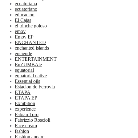
ecuatoriana
ecuatoriano
educacion
El Cajas
el trinche goloso
emov
Emov EP
ENCHANTED
enchanted islands
enciende
ENTERTAINMENT
EnZUMBAte
equatorial
equatorial native
Essential oils
Estacion de Ferrovia
ETAPA
ETAPA EP
Exhibition
experience
Fabian Toro
Fabrizzio Roscioli
Face cream
fashion
Fashion apparel