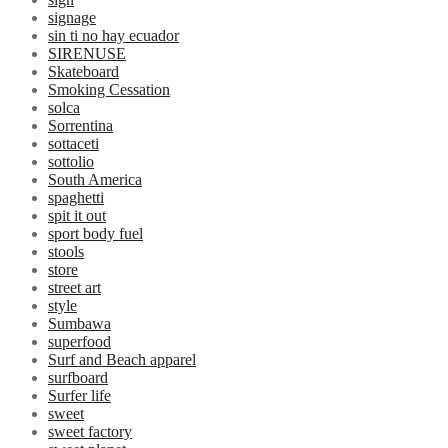
signage
sin ti no hay ecuador
SIRENUSE
Skateboard
Smoking Cessation
solca
Sorrentina
sottaceti
sottolio
South America
spaghetti
spit it out
sport body fuel
stools
store
street art
style
Sumbawa
superfood
Surf and Beach apparel
surfboard
Surfer life
sweet
sweet factory