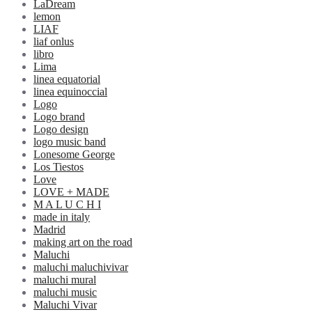
LaDream
lemon
LIAF
liaf onlus
libro
Lima
linea equatorial
linea equinoccial
Logo
Logo brand
Logo design
logo music band
Lonesome George
Los Tiestos
Love
LOVE + MADE
M A L U C H I
made in italy
Madrid
making art on the road
Maluchi
maluchi maluchivivar
maluchi mural
maluchi music
Maluchi Vivar