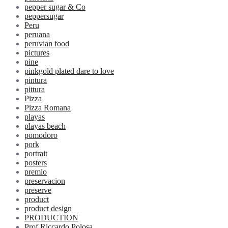
pepper sugar & Co
peppersugar
Peru
peruana
peruvian food
pictures
pine
pinkgold plated dare to love
pintura
pittura
Pizza
Pizza Romana
playas
playas beach
pomodoro
pork
portrait
posters
premio
preservacion
preserve
product
product design
PRODUCTION
Prof.Riccardo Polosa