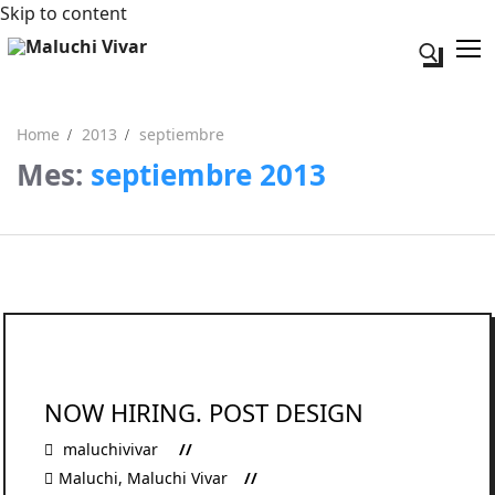
Skip to content
Search fo
Home
2013
septiembre
Mes:
septiembre 2013
Search for:
Acerca de mi
Contacto
NOW HIRING. POST DESIGN
maluchivivar
Maluchi
,
Maluchi Vivar