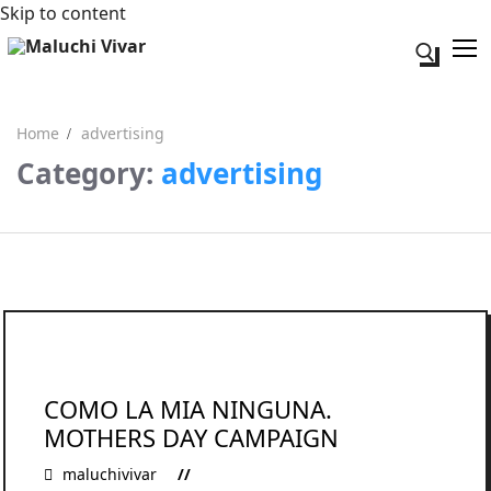
Skip to content
Search fo
Home
advertising
Category:
advertising
Search for:
Acerca de mi
Contacto
COMO LA MIA NINGUNA.
MOTHERS DAY CAMPAIGN
maluchivivar