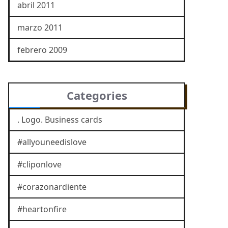
abril 2011
marzo 2011
febrero 2009
Categories
. Logo. Business cards
#allyouneedislove
#cliponlove
#corazonardiente
#heartonfire