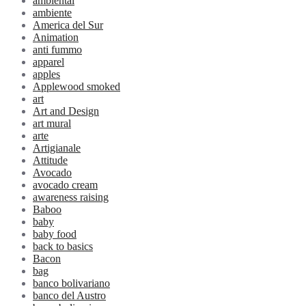
ambiental
ambiente
America del Sur
Animation
anti fummo
apparel
apples
Applewood smoked
art
Art and Design
art mural
arte
Artigianale
Attitude
Avocado
avocado cream
awareness raising
Baboo
baby
baby food
back to basics
Bacon
bag
banco bolivariano
banco del Austro