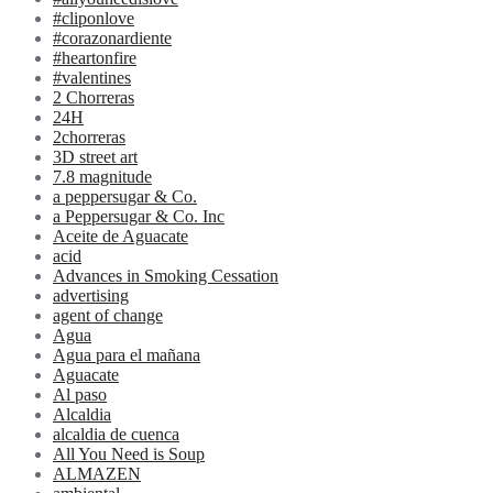
#cliponlove
#corazonardiente
#heartonfire
#valentines
2 Chorreras
24H
2chorreras
3D street art
7.8 magnitude
a peppersugar & Co.
a Peppersugar & Co. Inc
Aceite de Aguacate
acid
Advances in Smoking Cessation
advertising
agent of change
Agua
Agua para el mañana
Aguacate
Al paso
Alcaldia
alcaldia de cuenca
All You Need is Soup
ALMAZEN