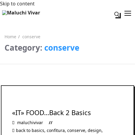
Skip to content
Search fo
Home
conserve
Category:
conserve
Search for:
Acerca de mi
Contacto
«IT» FOOD…Back 2 Basics
maluchivivar
back to basics
,
confitura
,
conserve
,
design
,