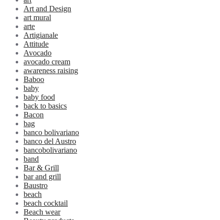
Art and Design
art mural
arte
Artigianale
Attitude
Avocado
avocado cream
awareness raising
Baboo
baby
baby food
back to basics
Bacon
bag
banco bolivariano
banco del Austro
bancobolivariano
band
Bar & Grill
bar and grill
Baustro
beach
beach cocktail
Beach wear