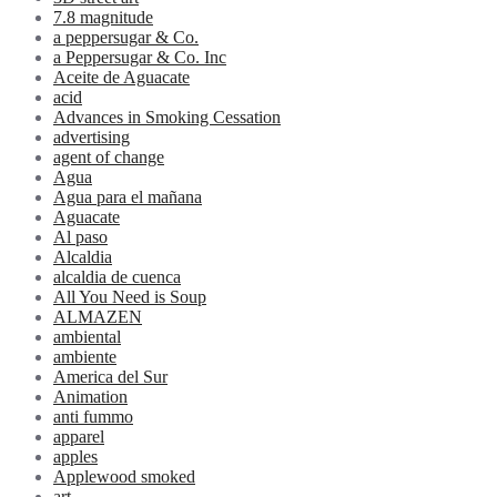
7.8 magnitude
a peppersugar & Co.
a Peppersugar & Co. Inc
Aceite de Aguacate
acid
Advances in Smoking Cessation
advertising
agent of change
Agua
Agua para el mañana
Aguacate
Al paso
Alcaldia
alcaldia de cuenca
All You Need is Soup
ALMAZEN
ambiental
ambiente
America del Sur
Animation
anti fummo
apparel
apples
Applewood smoked
art