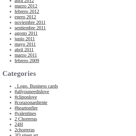
abril 2012
marzo 2012
febrero 2012
enero 2012
noviembre 2011
septiembre 2011
agosto 2011
junio 2011
mayo 2011
abril 2011
marzo 2011
febrero 2009
Categories
. Logo. Business cards
#allyouneedislove
#cliponlove
#corazonardiente
#heartonfire
#valentines
2 Chorreras
24H
2chorreras
3D street art