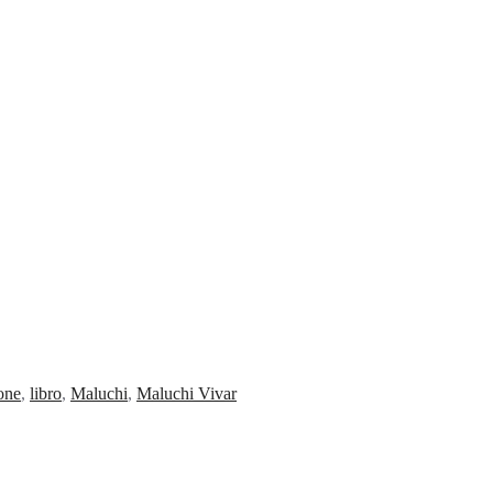
ione
,
libro
,
Maluchi
,
Maluchi Vivar