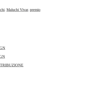
chi
,
Maluchi Vivar
,
premio
IGN
IGN
STRIBUZIONE