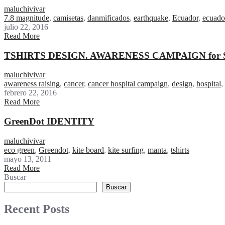
maluchivivar
7.8 magnitude
,
camisetas
,
danmificados
,
earthquake
,
Ecuador
,
ecuado
julio 22, 2016
Read More
TSHIRTS DESIGN. AWARENESS CAMPAIGN fo
maluchivivar
awareness raising
,
cancer
,
cancer hospital campaign
,
design
,
hospital
,
febrero 22, 2016
Read More
GreenDot IDENTITY
maluchivivar
eco green
,
Greendot
,
kite board
,
kite surfing
,
manta
,
tshirts
mayo 13, 2011
Read More
Buscar
Buscar
Recent Posts