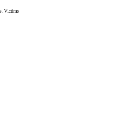
s
,
Victims