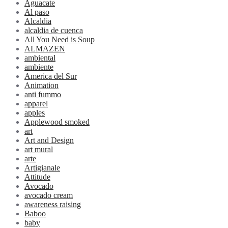
Aguacate
Al paso
Alcaldia
alcaldia de cuenca
All You Need is Soup
ALMAZEN
ambiental
ambiente
America del Sur
Animation
anti fummo
apparel
apples
Applewood smoked
art
Art and Design
art mural
arte
Artigianale
Attitude
Avocado
avocado cream
awareness raising
Baboo
baby