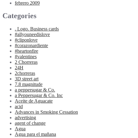
febrero 2009
Categories
. Logo. Business cards
#allyouneedislove
#cliponlove
#corazonardiente
#heartonfire
#valentines
2 Chorreras
24H
2chorreras
3D street art
7.8 magnitude
a peppersugar & Co.
a Peppersugar & Co. Inc
Aceite de Aguacate
acid
Advances in Smoking Cessation
advertising
agent of change
Agua
Agua para el mañana