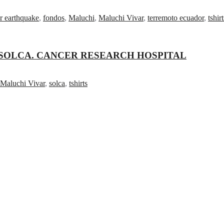
r earthquake
,
fondos
,
Maluchi
,
Maluchi Vivar
,
terremoto ecuador
,
tshirt
r SOLCA. CANCER RESEARCH HOSPITAL
Maluchi Vivar
,
solca
,
tshirts