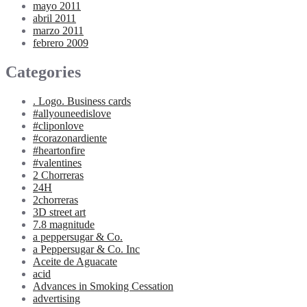
mayo 2011
abril 2011
marzo 2011
febrero 2009
Categories
. Logo. Business cards
#allyouneedislove
#cliponlove
#corazonardiente
#heartonfire
#valentines
2 Chorreras
24H
2chorreras
3D street art
7.8 magnitude
a peppersugar & Co.
a Peppersugar & Co. Inc
Aceite de Aguacate
acid
Advances in Smoking Cessation
advertising