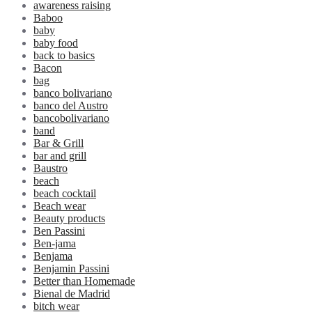
awareness raising
Baboo
baby
baby food
back to basics
Bacon
bag
banco bolivariano
banco del Austro
bancobolivariano
band
Bar & Grill
bar and grill
Baustro
beach
beach cocktail
Beach wear
Beauty products
Ben Passini
Ben-jama
Benjama
Benjamin Passini
Better than Homemade
Bienal de Madrid
bitch wear