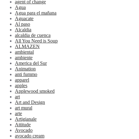
agent of change
Agua
Agua para el mañana
Aguacate
Al paso
Alcaldia
alcaldia de cuenca
All You Need is Soup
ALMAZEN
ambiental
ambiente
America del Sur
Animation
anti fummo
apparel
apples
Applewood smoked
art
Art and Design
art mural
arte
Artigianale
Attitude
Avocado
avocado cream