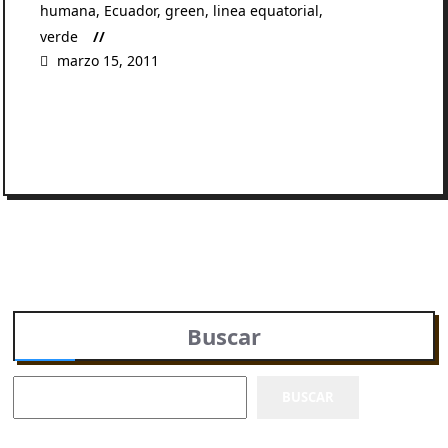
humana
,
Ecuador
,
green
,
linea equatorial
,
verde
marzo 15, 2011
READ MORE
Buscar
BUSCAR