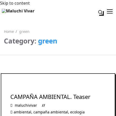
Skip to content
Search fo
Home
green
Category:
green
Search for:
Acerca de mi
Contacto
CAMPAÑA AMBIENTAL. Teaser
maluchivivar
ambiental
,
campaña ambiental
,
ecologia