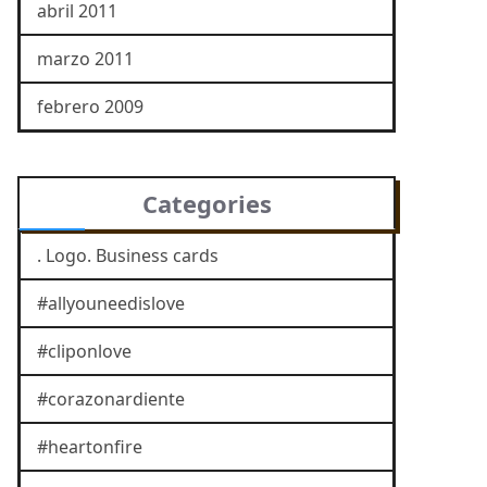
abril 2011
marzo 2011
febrero 2009
Categories
. Logo. Business cards
#allyouneedislove
#cliponlove
#corazonardiente
#heartonfire