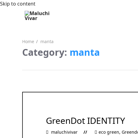
Skip to content
Home
manta
Category:
manta
GreenDot IDENTITY
maluchivivar
eco green
,
Greend