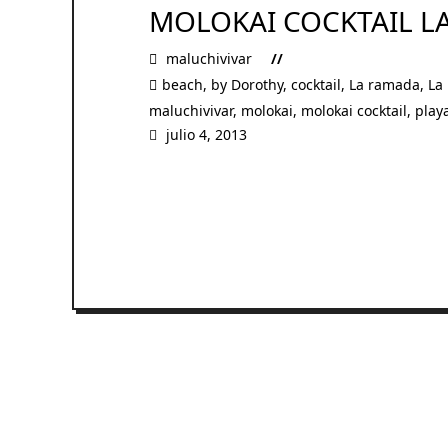
MOLOKAI COCKTAIL LA
maluchivivar
beach
,
by Dorothy
,
cocktail
,
La ramada
,
La
maluchivivar
,
molokai
,
molokai cocktail
,
play
julio 4, 2013
READ MORE