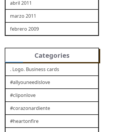
abril 2011
marzo 2011
febrero 2009
Categories
. Logo. Business cards
#allyouneedislove
#cliponlove
#corazonardiente
#heartonfire