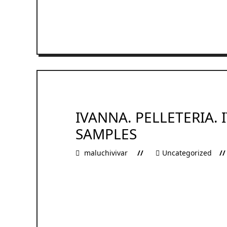
READ MORE
IVANNA. PELLETERIA. 
SAMPLES
maluchivivar
Uncategorized
READ MORE