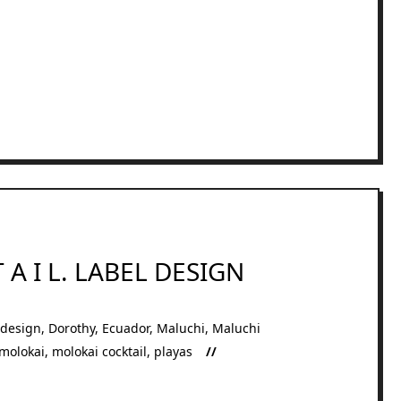
T A I L. LABEL DESIGN
design
,
Dorothy
,
Ecuador
,
Maluchi
,
Maluchi
molokai
,
molokai cocktail
,
playas