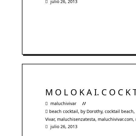
julio 26, 2013
READ MORE
M O L O K A I. C O C K 
maluchivivar
beach cocktail
,
by Dorothy
,
cocktail beach
,
Vivar
,
maluchisenzatesta
,
maluchivivar.com
,
julio 26, 2013