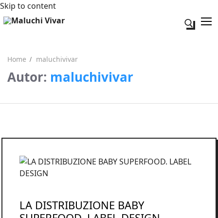
Skip to content
Search fo
Home
maluchivivar
Autor:
maluchivivar
Search for:
Acerca de mi
Contacto
LA DISTRIBUZIONE BABY
SUPERFOOD. LABEL DESIGN